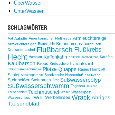
ÜberWasser
UnterWasser
Armleuchteralge
Aalrutte
Aal
Amerikanischer Flußkrebs
Brunnenmoos
Armleuchteralgen
Braunkohle
Dornbusch
Flußbarsch
Flußkrebs
Dreikantmuschel
Hecht
Kaffenkahn
Hornblatt
Karpfen
Kalksee
Kamberkrebs
Kaulbarsch
Laichkraut
Krebs
Krebsschere
Plötze
Quappe
Raues Hornblatt
Ohrschlammschnecke
Schlei
Steilwand
Spreizender Hahnenfuß
Schwebgarnele
Süßwasserpolyp
Steinbeißer
Steinbruch
Stör
Süßwasserschwamm
Tagebau
Tauchen
Teichmuschel
Wasserpest
Tausendblatt
Waller
Wrack
Ähriges
Werbellinsee
Wels
Wasserschlauch
Tausendblatt