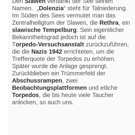
Den
Slawen
verdankt der See seinen
Namen. „
Dolenzia
“ steht für Talniederung.
Im Süden des Sees vermutet man das
Zentralheiligtum der Slawen, die
Rethra
, ein
slawische Tempelburg
. Sein eigentlicher
Bekanntheitsgrad jedoch ist auf die
T
orpedo-Versuchsanstalt
zurückzuführen,
die die
Nazis 1942
errichteten, um die
Trefferquote der Torpedos zu erhöhen.
Später wurde die Anlage gesprengt.
Zurückblieben ein Trümmerfeld der
Abschussrampen
, zwei
Beobachtungsplattformen
und etliche
Torpedos
, die bis heute viele Taucher
anlocken, so auch uns.