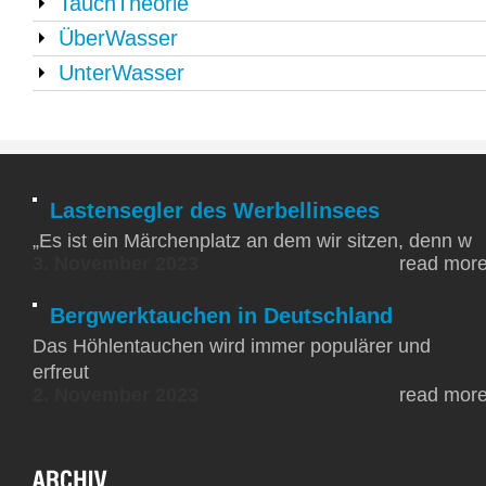
TauchTheorie
ÜberWasser
UnterWasser
Lastensegler des Werbellinsees
„Es ist ein Märchenplatz an dem wir sitzen, denn w
3. November 2023
read mor
Bergwerktauchen in Deutschland
Das Höhlentauchen wird immer populärer und
erfreut
2. November 2023
read mor