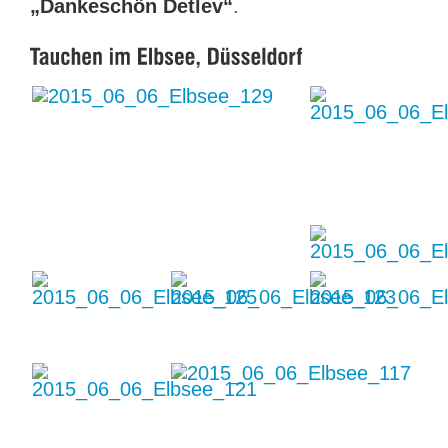
„Dankeschön Detlev“
.