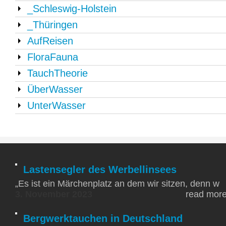
_Schleswig-Holstein
_Thüringen
AufReisen
FloraFauna
TauchTheorie
ÜberWasser
UnterWasser
Lastensegler des Werbellinsees
„Es ist ein Märchenplatz an dem wir sitzen, denn w
3. November 2023
read mor
Bergwerktauchen in Deutschland