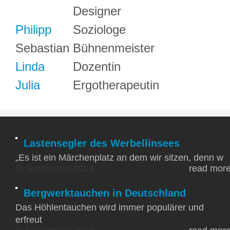
Designer
Philipp
Soziologe
Sebastian
Bühnenmeister
Linda
Dozentin
Julia
Ergotherapeutin
Lastensegler des Werbellinsees
„Es ist ein Märchenplatz an dem wir sitzen, denn w
3. November 2023
read mor
Bergwerktauchen in Deutschland
Das Höhlentauchen wird immer populärer und
erfreut